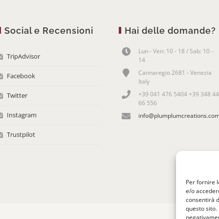
Social e Recensioni
Hai delle domande?
Lun - Ven: 10 - 18 / Sab: 10 -
TripAdvisor
14
Cannaregio 2681 - Venezia
Facebook
Italy
+39 041 476 5404 +39 348 44
Twitter
66 556
Instagram
info@plumplumcreations.co
Trustpilot
Per fornire 
e/o accedere
consentirà d
questo sito.
negativament