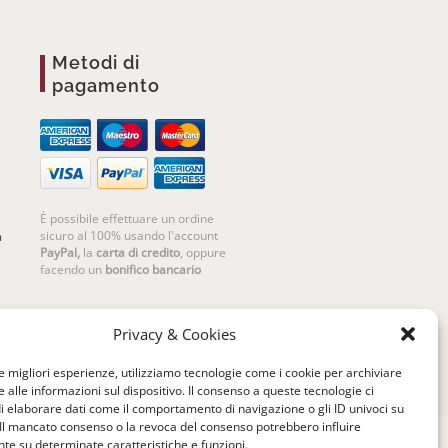
Metodi di
pagamento
È possibile effettuare un ordine
sicuro al 100% usando l'account
m
PayPal,
la
carta di credito
, oppure
facendo un
bonifico bancario
Privacy & Cookies
le migliori esperienze, utilizziamo tecnologie come i cookie per archiviare
 alle informazioni sul dispositivo. Il consenso a queste tecnologie ci
i elaborare dati come il comportamento di navigazione o gli ID univoci su
 Il mancato consenso o la revoca del consenso potrebbero influire
e su determinate caratteristiche e funzioni.