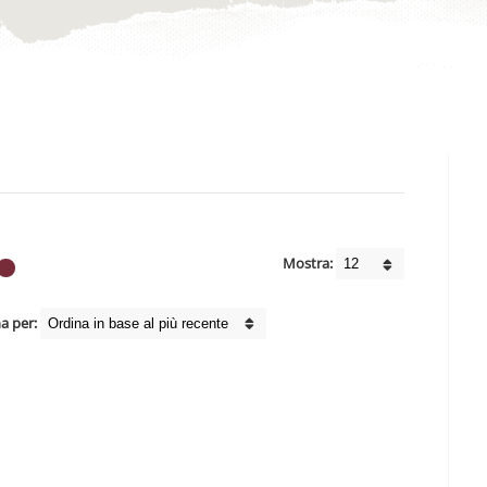
Mostra:
a per: