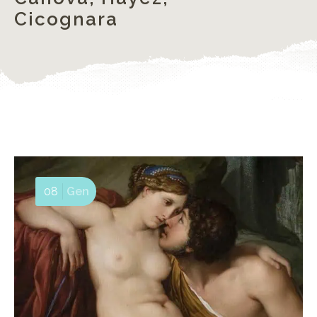
Cicognara
08
Gen