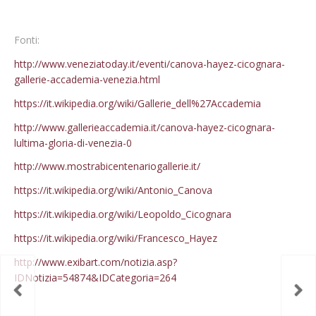
Fonti:
http://www.veneziatoday.it/eventi/canova-hayez-cicognara-
gallerie-accademia-venezia.html
https://it.wikipedia.org/wiki/Gallerie_dell%27Accademia
http://www.gallerieaccademia.it/canova-hayez-cicognara-
lultima-gloria-di-venezia-0
http://www.mostrabicentenariogallerie.it/
La Regata Storica di Venezia e Caterina Cornaro: la forza di una donna
https://it.wikipedia.org/wiki/Antonio_Canova
https://it.wikipedia.org/wiki/Leopoldo_Cicognara
https://it.wikipedia.org/wiki/Francesco_Hayez
http://www.exibart.com/notizia.asp?
IDNotizia=54874&IDCategoria=264