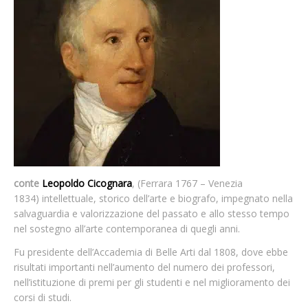
conte
Leopoldo Cicognara
, (Ferrara 1767 – Venezia
1834) intellettuale, storico dell’arte e biografo, impegnato nella
salvaguardia e valorizzazione del passato e allo stesso tempo
nel sostegno all’arte contemporanea di quegli anni.
Fu presidente dell’Accademia di Belle Arti dal 1808, dove ebbe
risultati importanti nell’aumento del numero dei professori,
nell’istituzione di premi per gli studenti e nel miglioramento dei
corsi di studi.