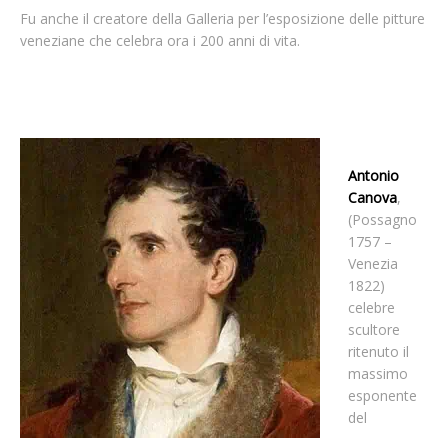
Fu anche il creatore della Galleria per l’esposizione delle pitture
veneziane che celebra ora i 200 anni di vita.
Antonio
Canova
,
(Possagno
1757 –
Venezia
1822)
celebre
scultore
ritenuto il
massimo
esponente
del