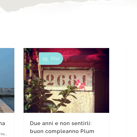
19
Mar
na
Due anni e non sentirli:
buon compleanno Plum
nta
,