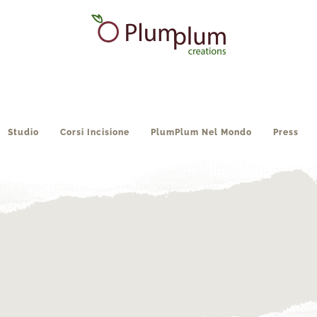
Studio
Corsi Incisione
PlumPlum Nel Mondo
Press
Due anni e non sentirli: buon compleanno Plum Plum Creations!
8