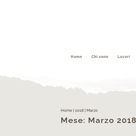
Home
Chi sono
Lavori
La Fondamenta veneziana
Home
|
2018
|
Marzo
Mese:
Marzo 201