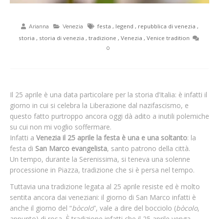
festa
,
legend
,
repubblica di venezia
,
Arianna
Venezia
storia
,
storia di venezia
,
tradizione
,
Venezia
,
Venice tradition
0
Il 25 aprile è una data particolare per la storia d’Italia: è infatti il
giorno in cui si celebra la Liberazione dal nazifascismo, e
questo fatto purtroppo ancora oggi dà adito a inutili polemiche
su cui non mi voglio soffermare.
Infatti a
Venezia il 25 aprile la festa è una e una soltanto
: la
festa di
San Marco evangelista
, santo patrono della città.
Un tempo, durante la Serenissima, si teneva una solenne
processione in Piazza, tradizione che si è persa nel tempo.
Tuttavia una tradizione legata al 25 aprile resiste ed è molto
sentita ancora dai veneziani: il giorno di San Marco infatti è
anche il giorno del “
bòcolo
”, vale a dire del bocciolo (
bòcolo
,
appunto) di rosa. È tradizione infatti che il 25 aprile venga