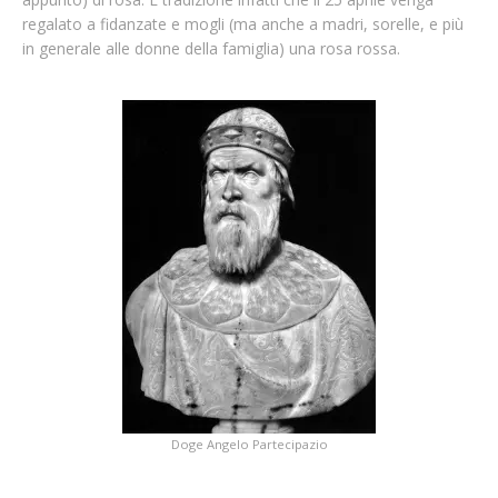
regalato a fidanzate e mogli (ma anche a madri, sorelle, e più
in generale alle donne della famiglia) una rosa rossa.
Doge Angelo Partecipazio