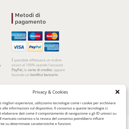
Metodi di
pagamento
È possibile effettuare un ordine
sicuro al 100% usando l'account
m
PayPal,
la
carta di credito
, oppure
facendo un
bonifico bancario
Privacy & Cookies
le migliori esperienze, utilizziamo tecnologie come i cookie per archiviare
 alle informazioni sul dispositivo. Il consenso a queste tecnologie ci
i elaborare dati come il comportamento di navigazione o gli ID univoci su
 Il mancato consenso o la revoca del consenso potrebbero influire
e su determinate caratteristiche e funzioni.
riello | Cannaregio 2681 - 30121 Venezia Italy |