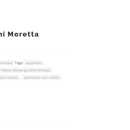
ni Moretta
Tags:
,
 prodotti
acquerello
,
Palazzo Barbarigo della Terrazza
,
,
azzo tiepolo
pennarello nero sottile