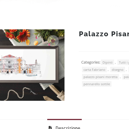
Palazzo Pisa
Categories:
,
Dipinti
Tutti i
,
,
carta Fabriano
disegno
,
palazzo pisani moretta
pal
pennarello sottile
Descrizione