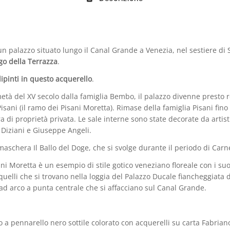
n palazzo situato lungo il Canal Grande a Venezia, nel sestiere di 
go della Terrazza
.
dipinti in questo acquerello
.
età del XV secolo dalla famiglia Bembo, il palazzo divenne presto
Pisani (il ramo dei Pisani Moretta). Rimase della famiglia Pisani fino
ra di proprietà privata. Le sale interne sono state decorate da artis
Diziani e Giuseppe Angeli.
maschera Il Ballo del Doge, che si svolge durante il periodo di Carn
ani Moretta è un esempio di stile gotico veneziano floreale con i suo
 quelli che si trovano nella loggia del Palazzo Ducale fiancheggiata d
ad arco a punta centrale che si affacciano sul Canal Grande.
o a pennarello nero sottile colorato con acquerelli su carta Fabrian