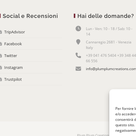
Social e Recensioni
Hai delle domande?
Lun - Ven: 10 - 18 / Sab: 10 -
TripAdvisor
14
Cannaregio 2681 - Venezia
Facebook
Italy
Twitter
+39 041 476 5404 +39 348 44
66 556
Instagram
info@plumplumcreations.co
Trustpilot
Per fornire 
e/o accedere
consentirà d
questo sito.
negativament
Plum Plum Creations di Arianna Sauta