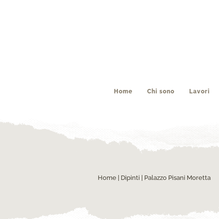
Home
Chi sono
Lavori
Home
|
Dipinti
| Palazzo Pisani Moretta