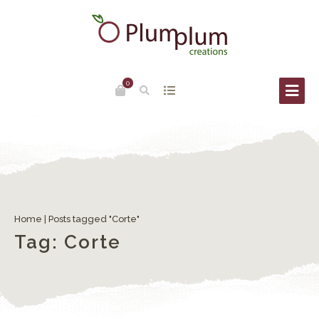
0
Toponomastica veneziana: Campi, Campielli, Corti
Home
|
Posts tagged "Corte"
Tag:
Corte