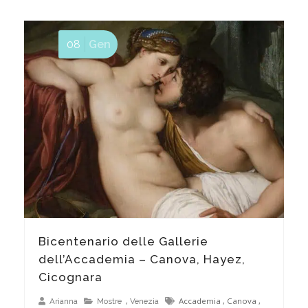
08
Gen
Vogalonga 2017 – 43esima edizione
Bicentenario delle Gallerie
dell’Accademia – Canova, Hayez,
Cicognara
,
Accademia
,
Canova
,
Arianna
Mostre
Venezia