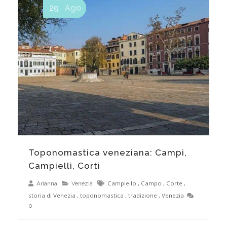
29
Ago
La Fondamenta veneziana
Toponomastica veneziana: Campi,
Campielli, Corti
Campiello
,
Campo
,
Corte
,
Arianna
Venezia
storia di Venezia
,
toponomastica
,
tradizione
,
Venezia
0