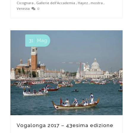
Cicognara
,
Gallerie dell'Accademia
,
Hayez
,
mostra
,
Venezia
0
31
Mag
Vogalonga 2017 – 43esima edizione