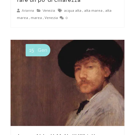
acqua alta
,
alta marea
,
alta
Arianna
Venezia
marea
,
marea
,
Venezia
0
15
Gen