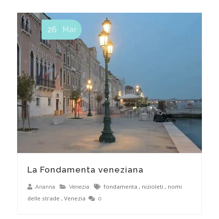
26
Mar
Bicentenario delle Gallerie dell’Accademia – Canova, Hayez, Cicognara
La Fondamenta veneziana
fondamenta
,
nizioleti
,
nomi
Arianna
Venezia
delle strade
,
Venezia
0