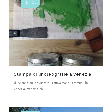
16
Ott
Toponomastica veneziana: Campi, Campielli, Corti
Stampa di linoleografie a Venezia
,
,
Arianna
artigianato
Fatto a mano
Stampa
Venezia
,
Venezia
0