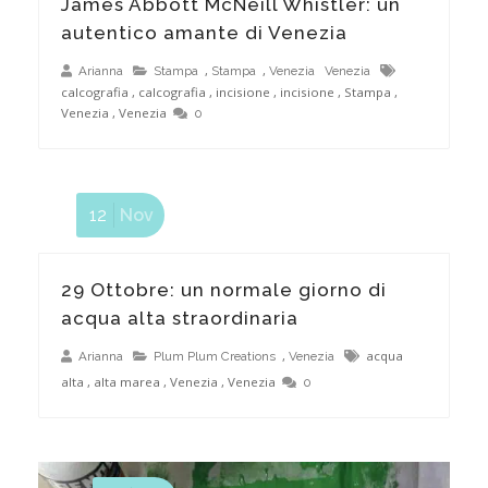
James Abbott McNeill Whistler: un
autentico amante di Venezia
,
,
Arianna
Stampa
Stampa
Venezia
Venezia
calcografia
,
calcografia
,
incisione
,
incisione
,
Stampa
,
Stampa di linoleografie a Venezia
Venezia
,
Venezia
0
12
Nov
29 Ottobre: un normale giorno di
acqua alta straordinaria
,
acqua
Arianna
Plum Plum Creations
Venezia
alta
,
alta marea
,
Venezia
,
Venezia
0