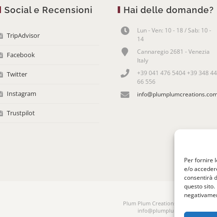
Social e Recensioni
Hai delle domande?
Lun - Ven: 10 - 18 / Sab: 10 -
TripAdvisor
14
Cannaregio 2681 - Venezia
Facebook
Italy
+39 041 476 5404 +39 348 44
Twitter
66 556
Instagram
info@plumplumcreations.co
Trustpilot
Per fornire 
e/o accedere
consentirà d
questo sito.
negativament
Plum Plum Creations di Arianna Sauta
info@plumplumcreations.com | 