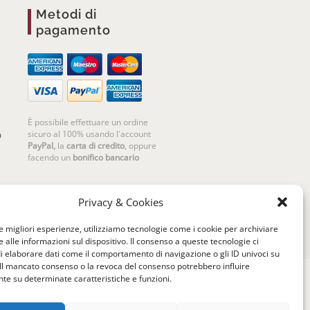
Metodi di
pagamento
È possibile effettuare un ordine
sicuro al 100% usando l'account
m
PayPal,
la
carta di credito
, oppure
facendo un
bonifico bancario
Privacy & Cookies
le migliori esperienze, utilizziamo tecnologie come i cookie per archiviare
 alle informazioni sul dispositivo. Il consenso a queste tecnologie ci
i elaborare dati come il comportamento di navigazione o gli ID univoci su
 Il mancato consenso o la revoca del consenso potrebbero influire
e su determinate caratteristiche e funzioni.
riello | Cannaregio 2681 - 30121 Venezia Italy |
P.IVA 04351720273 | © 2019 All rights reserved