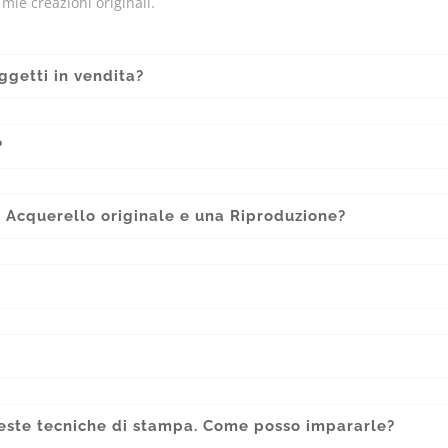
o mie creazioni originali.
ggetti in vendita?
?
n Acquerello originale e una Riproduzione?
este tecniche di stampa. Come posso impararle?