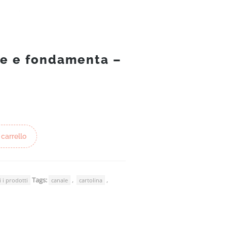
te e fondamenta –
 carrello
Tags:
,
,
i i prodotti
canale
cartolina