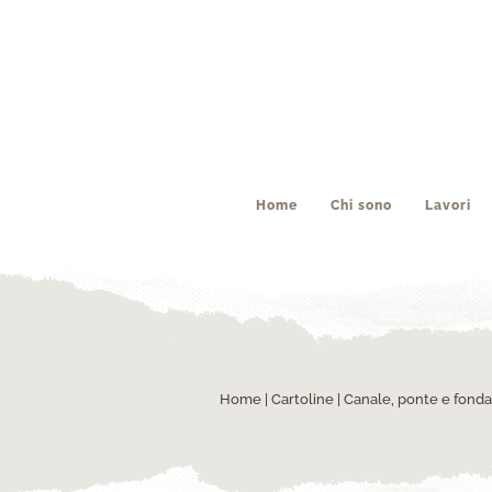
Home
Chi sono
Lavori
Home
|
Cartoline
| Canale, ponte e fond