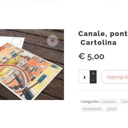
Canale, pon
Cartolina
€
5,00
Aggiungi al
Categories:
,
Cartoline
Tutt
,
fondamenta
ponte