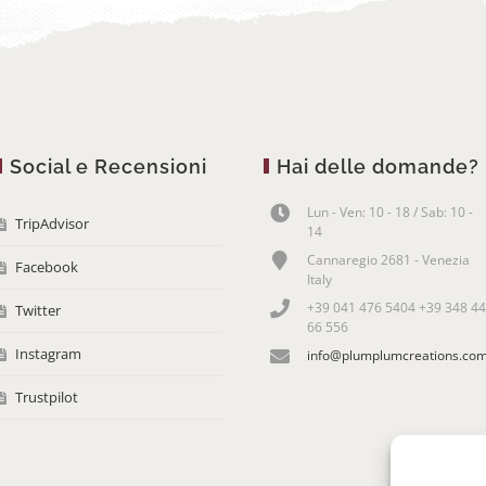
Social e Recensioni
Hai delle domande?
Lun - Ven: 10 - 18 / Sab: 10 -
TripAdvisor
14
Cannaregio 2681 - Venezia
Facebook
Italy
+39 041 476 5404 +39 348 44
Twitter
66 556
Instagram
info@plumplumcreations.co
Trustpilot