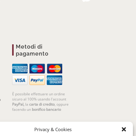
Metodi di
pagamento
È possibile effettuare un ordine
sicuro al 100% usando l'account
m
PayPal,
la
carta di credito
, oppure
facendo un
bonifico bancario
Privacy & Cookies