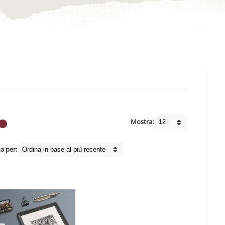
Mostra:
a per: