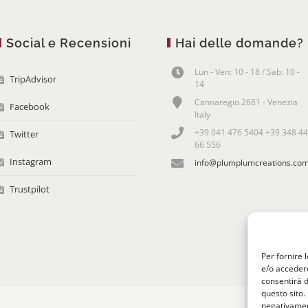
Social e Recensioni
Hai delle domande?
Lun - Ven: 10 - 18 / Sab: 10 -
TripAdvisor
14
Cannaregio 2681 - Venezia
Facebook
Italy
+39 041 476 5404 +39 348 44
Twitter
66 556
Instagram
info@plumplumcreations.co
Trustpilot
Per fornire 
e/o accedere
consentirà d
questo sito.
negativament