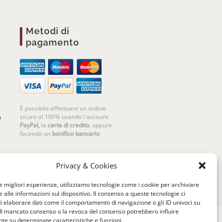
Metodi di
pagamento
È possibile effettuare un ordine
sicuro al 100% usando l'account
m
PayPal,
la
carta di credito
, oppure
facendo un
bonifico bancario
Privacy & Cookies
le migliori esperienze, utilizziamo tecnologie come i cookie per archiviare
 alle informazioni sul dispositivo. Il consenso a queste tecnologie ci
i elaborare dati come il comportamento di navigazione o gli ID univoci su
 Il mancato consenso o la revoca del consenso potrebbero influire
e su determinate caratteristiche e funzioni.