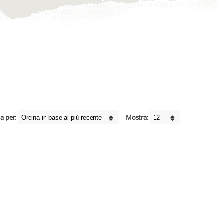
a per:
Mostra: