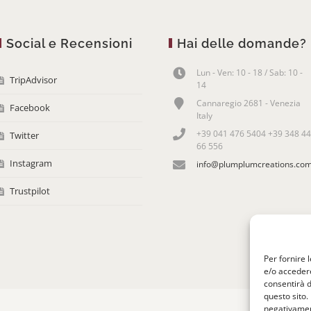
Social e Recensioni
Hai delle domande?
Lun - Ven: 10 - 18 / Sab: 10 -
TripAdvisor
14
Cannaregio 2681 - Venezia
Facebook
Italy
+39 041 476 5404 +39 348 44
Twitter
66 556
Instagram
info@plumplumcreations.co
Trustpilot
Per fornire 
e/o accedere
consentirà d
questo sito.
negativament