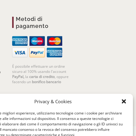
Metodi di
pagamento
È possibile effettuare un ordine
sicuro al 100% usando l'account
m
PayPal,
la
carta di credito
, oppure
facendo un
bonifico bancario
Privacy & Cookies
le migliori esperienze, utilizziamo tecnologie come i cookie per archiviare
 alle informazioni sul dispositivo. Il consenso a queste tecnologie ci
i elaborare dati come il comportamento di navigazione o gli ID univoci su
 Il mancato consenso o la revoca del consenso potrebbero influire
e su determinate caratteristiche e funzioni.