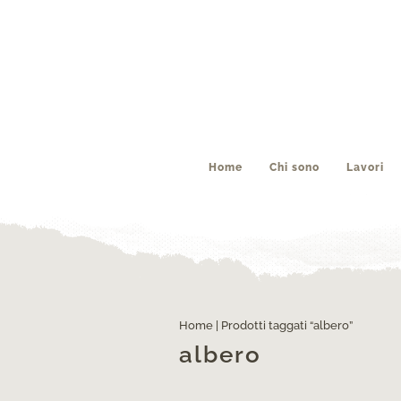
Home
Chi sono
Lavori
Home
| Prodotti taggati “albero”
albero