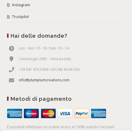
Instagram
Trustpilot
Hai delle domande?
Lun - Ven: 10 - 18 / Sab: 10 - 14
Cannaregio 2681 - Venezia Italy
+39 041 476 5404 +39 348 44 66 556
info@plumplumcreations.com
Metodi di pagamento
È possibile effettuare un ordine sicuro al 100% usando l'account
PayPal,
la
carta di credito
, oppure facendo un
bonifico bancario