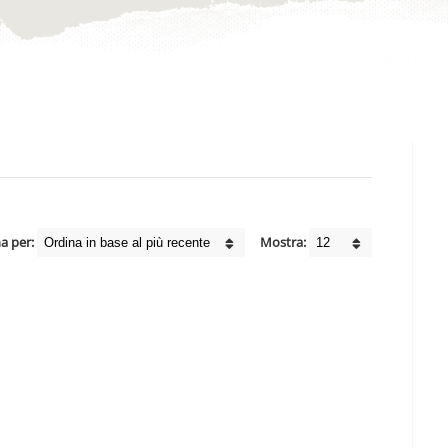
a per:
Mostra: