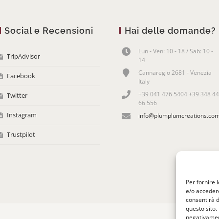
Social e Recensioni
Hai delle domande?
Lun - Ven: 10 - 18 / Sab: 10 -
TripAdvisor
14
Cannaregio 2681 - Venezia
Facebook
Italy
+39 041 476 5404 +39 348 44
Twitter
66 556
Instagram
info@plumplumcreations.co
Trustpilot
Per fornire 
e/o accedere
consentirà d
questo sito.
negativament