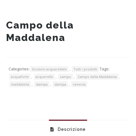
Campo della
Maddalena
Categories:
,
Tags:
Incisioni acquerellate
Tutti i prodotti
,
,
,
,
acquaforte
acquerello
campo
Campo della Maddalena
,
,
,
maddalena
stampa
stampa
venezia
Descrizione