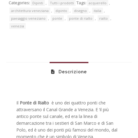
Categories:
,
Tags:
,
Dipinti
Tutti i prodotti
acquerello
,
,
,
,
architettura veneziana
dipinto
disegno
italia
,
,
,
,
paesaggio veneziano
ponte
ponte di rialto
rialto
venezia
Descrizione
Il
Ponte di Rialto
è uno dei quattro ponti che
attraversano il Canal Grande a Venezia. E ‘il più
antico ponte sul canale, ed era la linea di
demarcazione tra i sestieri di San Marco e di San
Polo, ed è uno dei ponti più famosi del mondo, dal
momento che è un simbolo di Venezia.