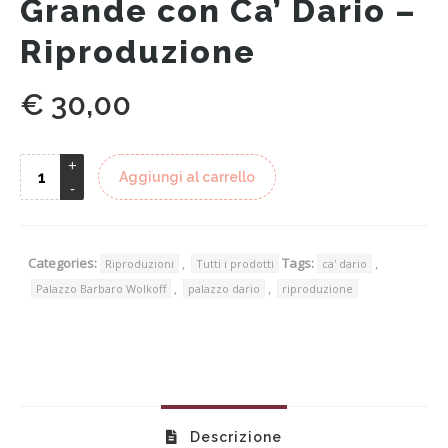
Grande con Ca’ Dario –
Riproduzione
€
30,00
Aggiungi al carrello
Categories:
,
Tags:
,
Riproduzioni
Tutti i prodotti
ca' dario
,
,
Palazzo Barbaro Wolkoff
palazzo dario
riproduzione
Descrizione