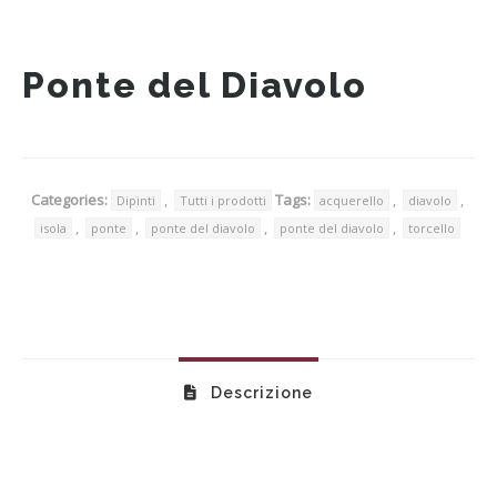
Ponte del Diavolo
Categories:
,
Tags:
,
,
Dipinti
Tutti i prodotti
acquerello
diavolo
,
,
,
,
isola
ponte
ponte del diavolo
ponte del diavolo
torcello
Descrizione