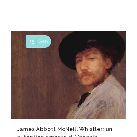
15
Gen
Incisione – parte #1
James Abbott McNeill Whistler: un
autentico amante di Venezia